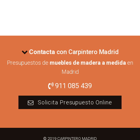
Contacta
con Carpintero Madrid
Presupuestos de
muebles de madera a medida
en
Madrid
911 085 439
Solicita Presupuesto Online
© 2019 CARPINTERO MADRID